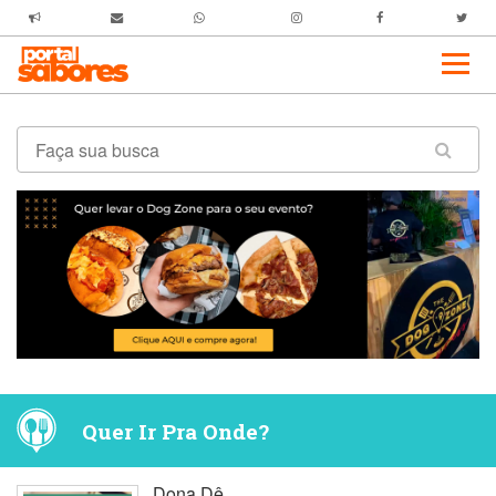
Quer Ir Pra Onde?
Dona Dê