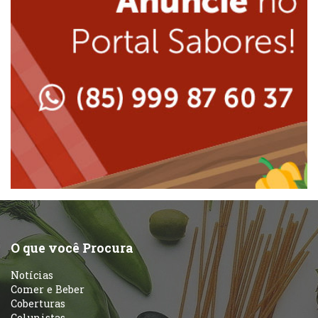
Japonesa e Oriental
Massas
Lanchonetes
Padarias e Confeitarias
Massas
Peixes e Frutos do Mar
Padarias e Confeitarias
Pizzarias
Peixes e Frutos do Mar
Portuguesa
Pizzarias
Sobremesas e sorvetes
O que você Procura
Portuguesa
Notícias
Variados
Comer e Beber
Coberturas
Self-service
Colunistas