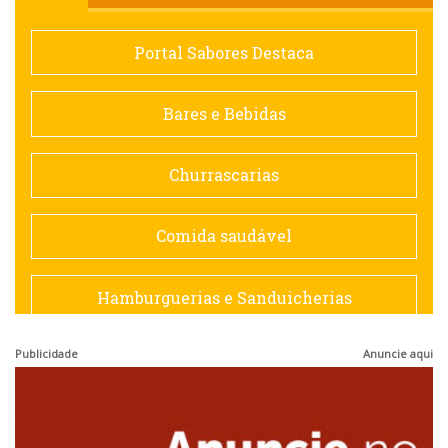
Comida saudável
Portal Sabores Destaca
Contemporânea
Bares e Bebidas
Doceria
Churrascarias
Espanhola
Comida saudável
Francesa
Hamburguerias e Sanduicherias
Hamburguerias e Sanduicherias
Publicidade
Anuncie aqui
Japonesa e Oriental
Internacional
Lanchonetes