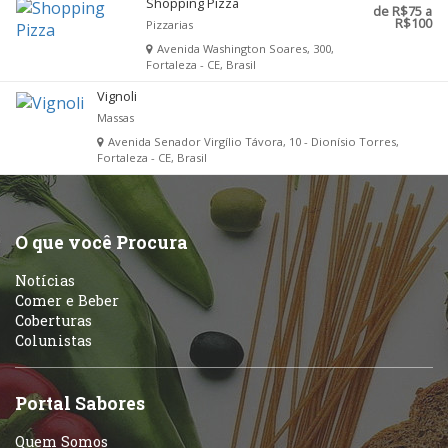
Shopping Pizza
de R$75 a
R$100
Pizzarias
Avenida Washington Soares, 300,
Fortaleza - CE, Brasil
Vignoli
Massas
Avenida Senador Virgílio Távora, 10 - Dionísio Torres,
Fortaleza - CE, Brasil
O que você Procura
Notícias
Comer e Beber
Coberturas
Colunistas
Portal Sabores
Quem Somos