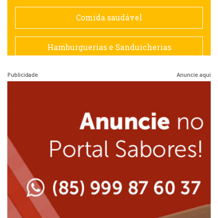
Espanhola
Comida saudável
Francesa
Hamburguerias e Sanduicherias
Hamburguerias e Sanduicherias
Publicidade
Anuncie aqui
Japonesa e Oriental
Internacional
Lanchonetes
Japonesa e Oriental
Massas
Lanchonetes
Padarias e Confeitarias
Massas
Peixes e Frutos do Mar
Padarias e Confeitarias