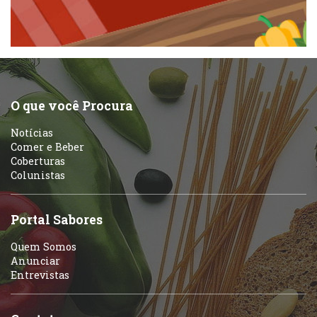
Pizzarias
Peixes e Frutos do Mar
Portuguesa
Pizzarias
Sobremesas e sorvetes
O que você Procura
Portuguesa
Notícias
Variados
Comer e Beber
Coberturas
Self-service
Colunistas
Sobremesas e sorvetes
Portal Sabores
Quem Somos
Anunciar
Entrevistas