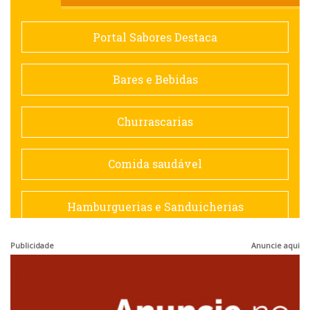
Comida saudável
Portal Sabores Destaca
Contemporânea
Bares e Bebidas
Doceria
Churrascarias
Espanhola
Comida saudável
Francesa
Hamburguerias e Sanduicherias
Hamburguerias e Sanduicherias
Publicidade
Anuncie aqui
Japonesa e Oriental
Internacional
Lanchonetes