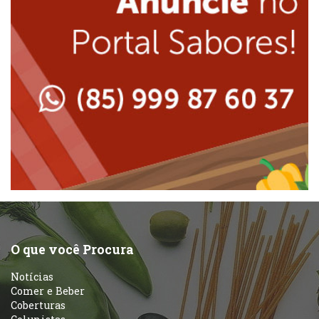
Japonesa e Oriental
Massas
Lanchonetes
Padarias e Confeitarias
Massas
Peixes e Frutos do Mar
Padarias e Confeitarias
Pizzarias
Peixes e Frutos do Mar
Portuguesa
Pizzarias
Sobremesas e sorvetes
O que você Procura
Portuguesa
Notícias
Variados
Comer e Beber
Coberturas
Self-service