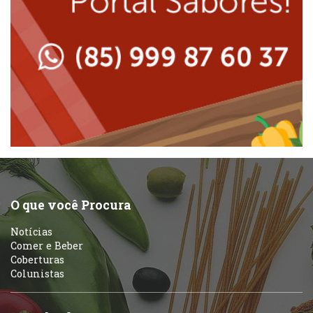
Lanchonetes
Padarias e Confeitarias
Massas
Peixes e Frutos do Mar
Padarias e Confeitarias
Pizzarias
Peixes e Frutos do Mar
Portuguesa
Pizzarias
Sobremesas e sorvetes
O que você Procura
Portuguesa
Notícias
Variados
Comer e Beber
Coberturas
Self-service
Colunistas
Sobremesas e sorvetes