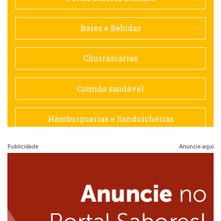
Contemporânea
Bares e Bebidas
Doceria
Churrascarias
Espanhola
Comida saudável
Francesa
Hamburguerias e Sanduicherias
Hamburguerias e Sanduicherias
Publicidade
Anuncie aqui
Japonesa e Oriental
Internacional
Lanchonetes
Japonesa e Oriental
Massas