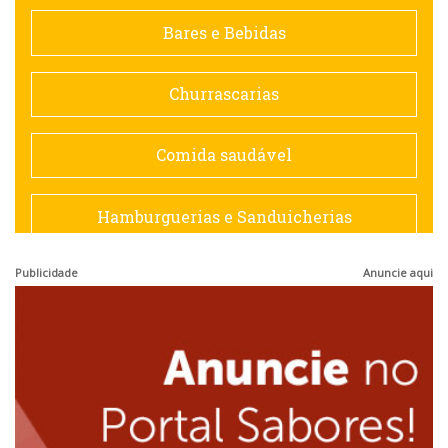
Contemporânea
Bares e Bebidas
Doceria
Churrascarias
Espanhola
Comida saudável
Francesa
Hamburguerias e Sanduicherias
Hamburguerias e Sanduicherias
Publicidade
Anuncie aqui
Japonesa e Oriental
Internacional
Lanchonetes
Japonesa e Oriental
Massas
Lanchonetes