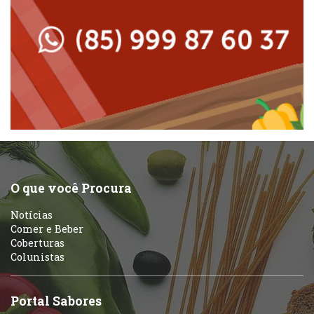
Padarias e Confeitarias
Massas
Peixes e Frutos do Mar
Padarias e Confeitarias
Pizzarias
Peixes e Frutos do Mar
Portuguesa
Pizzarias
Sobremesas e sorvetes
O que você Procura
Portuguesa
Notícias
Variados
Comer e Beber
Coberturas
Self-service
Colunistas
Sobremesas e sorvetes
Portal Sabores