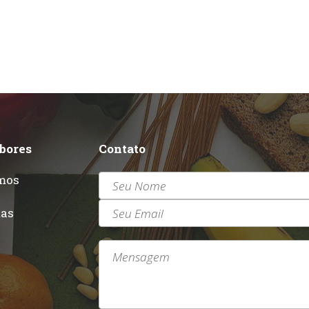
abores
Contato
mos
r
tas