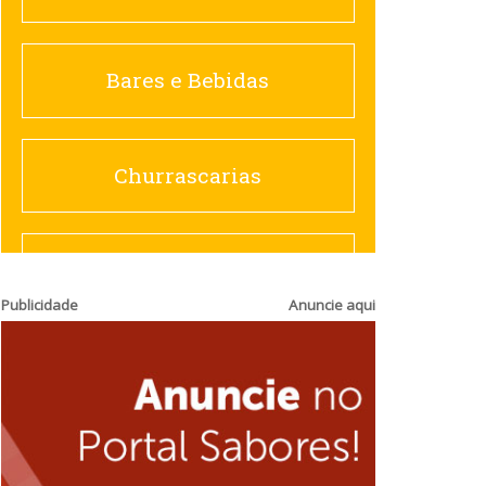
Churrascarias
Bares e Bebidas
Comida saudável
Churrascarias
Contemporânea
Comida saudável
Publicidade
Anuncie aqui
Doceria
Hamburguerias e
Sanduicherias
Espanhola