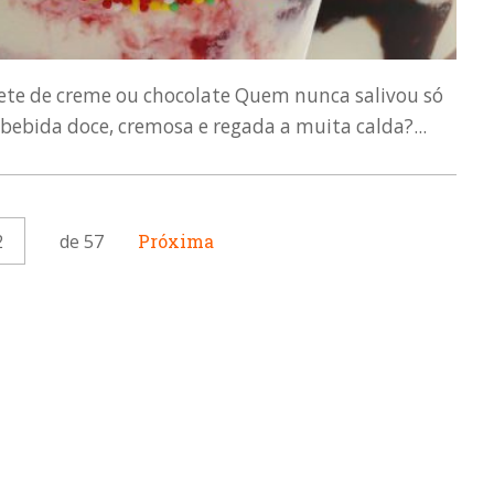
vete de creme ou chocolate Quem nunca salivou só
bida doce, cremosa e regada a muita calda?...
2
de 57
Próxima