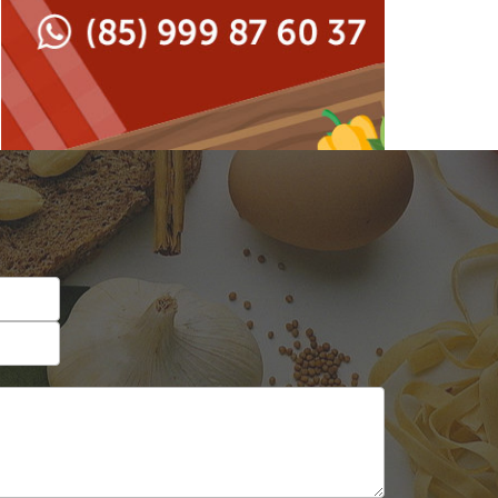
Japonesa e Oriental
Francesa
Lanchonetes
Hamburguerias e
Sanduicherias
Massas
Internacional
Padarias e Confeitarias
Japonesa e Oriental
Peixes e Frutos do Mar
Lanchonetes
Pizzarias