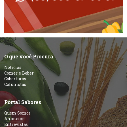
Peixes e Frutos do Mar
Padarias e Confeitarias
Pizzarias
Peixes e Frutos do Mar
Portuguesa
Pizzarias
Sobremesas e sorvetes
O que você Procura
Portuguesa
Notícias
Variados
Comer e Beber
Coberturas
Self-service
Colunistas
Sobremesas e sorvetes
Portal Sabores
Quem Somos
Anunciar
Entrevistas