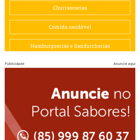
Doceria
Churrascarias
Espanhola
Comida saudável
Francesa
Hamburguerias e Sanduicherias
Hamburguerias e Sanduicherias
Publicidade
Anuncie aqui
Japonesa e Oriental
Internacional
Lanchonetes
Japonesa e Oriental
Massas
Lanchonetes
Padarias e Confeitarias
Massas