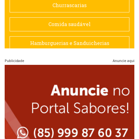
Churrascarias
Espanhola
Comida saudável
Francesa
Hamburguerias e Sanduicherias
Hamburguerias e Sanduicherias
Publicidade
Anuncie aqui
Japonesa e Oriental
Internacional
Lanchonetes
Japonesa e Oriental
Massas
Lanchonetes
Padarias e Confeitarias
Massas
Peixes e Frutos do Mar