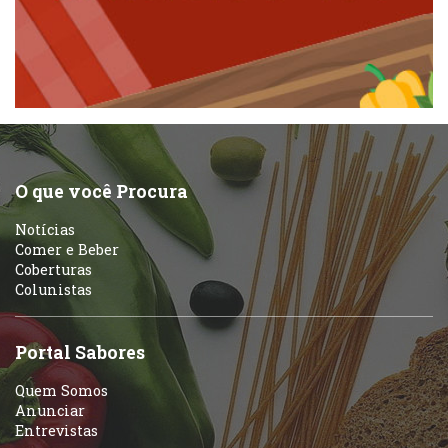
Padarias e Confeitarias
Pizzarias
Peixes e Frutos do Mar
Portuguesa
Pizzarias
Sobremesas e sorvetes
O que você Procura
Portuguesa
Notícias
Variados
Comer e Beber
Coberturas
Self-service
Colunistas
Sobremesas e sorvetes
Portal Sabores
Quem Somos
Anunciar
Entrevistas