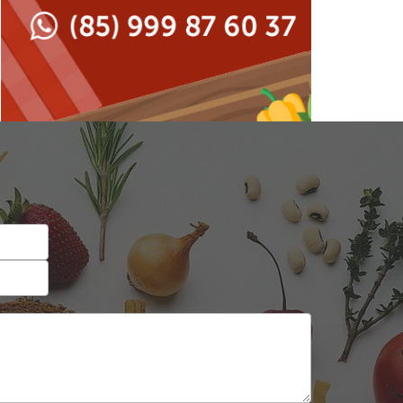
Japonesa e Oriental
Francesa
Lanchonetes
Hamburguerias e
Sanduicherias
Massas
Internacional
Padarias e Confeitarias
Japonesa e Oriental
Peixes e Frutos do Mar
Lanchonetes
Pizzarias