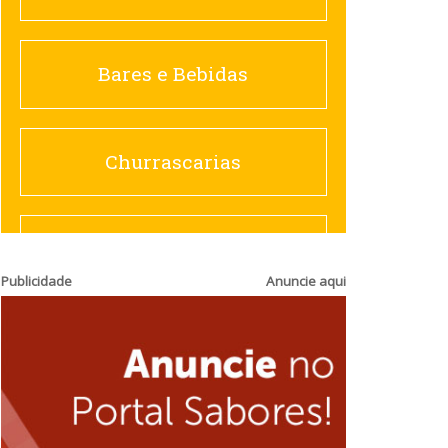
Churrascarias
Bares e Bebidas
Comida saudável
Churrascarias
Contemporânea
Comida saudável
Publicidade
Anuncie aqui
Doceria
Hamburguerias e
Sanduicherias
Espanhola