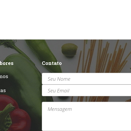
abores
Contato
mos
r
tas