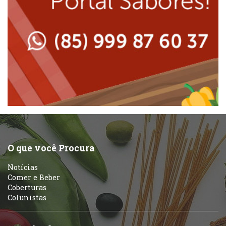
Lanchonetes
Padarias e Confeitarias
Massas
Peixes e Frutos do Mar
Padarias e Confeitarias
Pizzarias
Peixes e Frutos do Mar
Portuguesa
Pizzarias
Sobremesas e sorvetes
O que você Procura
Portuguesa
Notícias
Variados
Comer e Beber
Coberturas
Self-service
Colunistas
Sobremesas e sorvetes