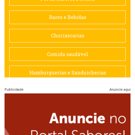
Contemporânea
Bares e Bebidas
Doceria
Churrascarias
Espanhola
Comida saudável
Francesa
Hamburguerias e Sanduicherias
Hamburguerias e Sanduicherias
Publicidade
Anuncie aqui
Japonesa e Oriental
Internacional
Lanchonetes
Japonesa e Oriental
Massas