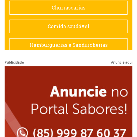
Doceria
Churrascarias
Espanhola
Comida saudável
Francesa
Hamburguerias e Sanduicherias
Hamburguerias e Sanduicherias
Publicidade
Anuncie aqui
Japonesa e Oriental
Internacional
Lanchonetes
Japonesa e Oriental
Massas
Lanchonetes
Padarias e Confeitarias
Massas