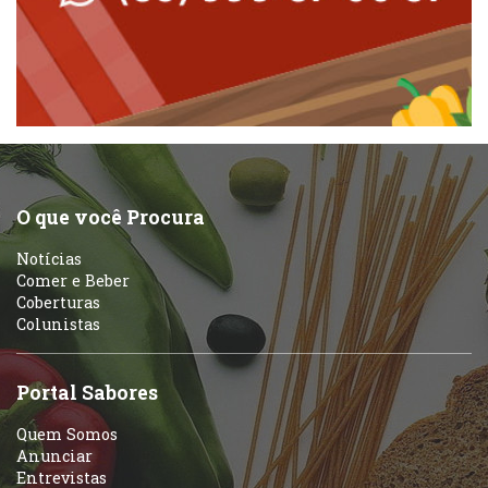
Peixes e Frutos do Mar
Padarias e Confeitarias
Pizzarias
Peixes e Frutos do Mar
Portuguesa
Pizzarias
Sobremesas e sorvetes
O que você Procura
Portuguesa
Notícias
Variados
Comer e Beber
Coberturas
Self-service
Colunistas
Sobremesas e sorvetes
Portal Sabores
Quem Somos
Anunciar
Entrevistas