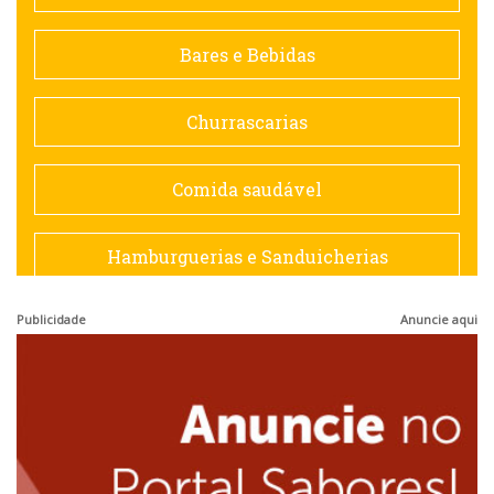
Contemporânea
Bares e Bebidas
Doceria
Churrascarias
Espanhola
Comida saudável
Francesa
Hamburguerias e Sanduicherias
Hamburguerias e Sanduicherias
Publicidade
Anuncie aqui
Japonesa e Oriental
Internacional
Lanchonetes
Japonesa e Oriental
Massas