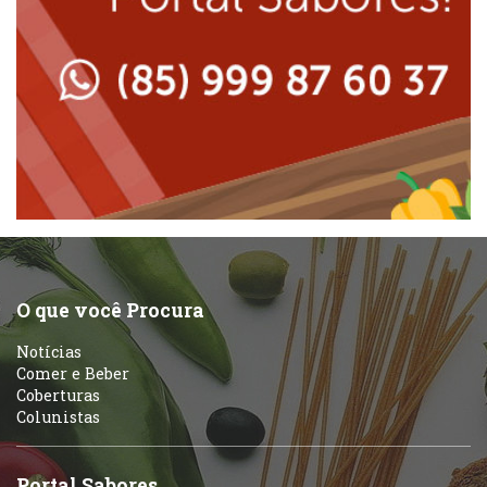
Lanchonetes
Padarias e Confeitarias
Massas
Peixes e Frutos do Mar
Padarias e Confeitarias
Pizzarias
Peixes e Frutos do Mar
Portuguesa
Pizzarias
Sobremesas e sorvetes
O que você Procura
Portuguesa
Notícias
Variados
Comer e Beber
Coberturas
Self-service
Colunistas
Sobremesas e sorvetes
Portal Sabores