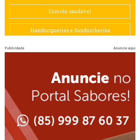
Espanhola
Comida saudável
Francesa
Hamburguerias e Sanduicherias
Hamburguerias e Sanduicherias
Publicidade
Anuncie aqui
Japonesa e Oriental
Internacional
Lanchonetes
Japonesa e Oriental
Massas
Lanchonetes
Padarias e Confeitarias
Massas
Peixes e Frutos do Mar
Padarias e Confeitarias