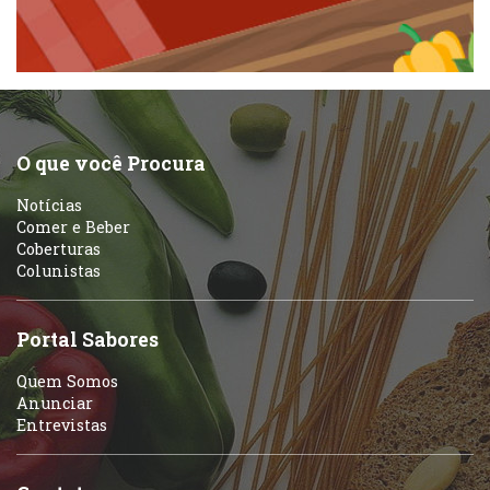
Pizzarias
Peixes e Frutos do Mar
Portuguesa
Pizzarias
Sobremesas e sorvetes
O que você Procura
Portuguesa
Notícias
Variados
Comer e Beber
Coberturas
Self-service
Colunistas
Sobremesas e sorvetes
Portal Sabores
Quem Somos
Anunciar
Entrevistas