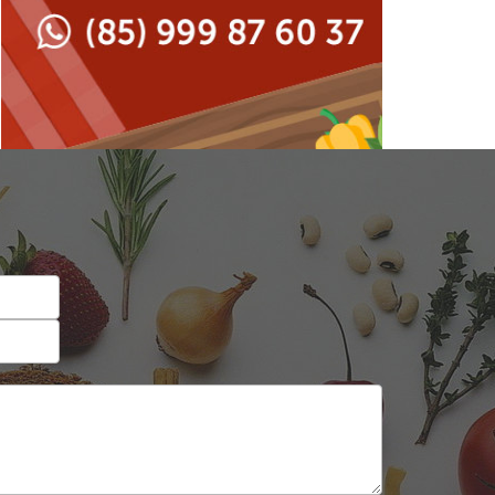
Japonesa e Oriental
Francesa
Lanchonetes
Hamburguerias e
Sanduicherias
Massas
Internacional
Padarias e Confeitarias
Japonesa e Oriental
Peixes e Frutos do Mar
Lanchonetes
Pizzarias