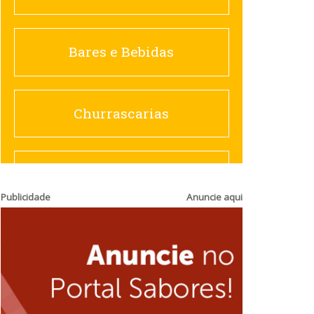
Churrascarias
Bares e Bebidas
Comida saudável
Churrascarias
Contemporânea
Comida saudável
Publicidade
Anuncie aqui
Doceria
Hamburguerias e
Sanduicherias
Espanhola