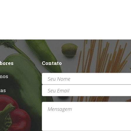
abores
Contato
mos
r
tas