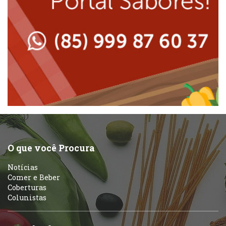
Lanchonetes
Padarias e Confeitarias
Massas
Peixes e Frutos do Mar
Padarias e Confeitarias
Pizzarias
Peixes e Frutos do Mar
Portuguesa
Pizzarias
Sobremesas e sorvetes
O que você Procura
Portuguesa
Notícias
Variados
Comer e Beber
Coberturas
Self-service
Colunistas
Sobremesas e sorvetes