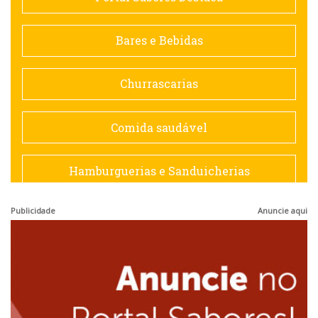
Contemporânea
Bares e Bebidas
Doceria
Churrascarias
Espanhola
Comida saudável
Francesa
Hamburguerias e Sanduicherias
Hamburguerias e Sanduicherias
Publicidade
Anuncie aqui
Japonesa e Oriental
Internacional
Lanchonetes
Japonesa e Oriental
Massas