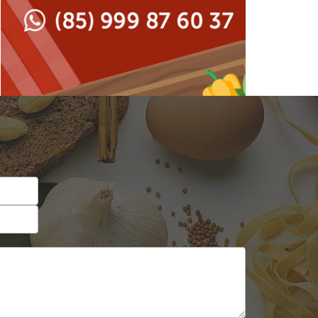
Japonesa e Oriental
Francesa
Lanchonetes
Hamburguerias e
Sanduicherias
Massas
Internacional
Padarias e Confeitarias
Japonesa e Oriental
Peixes e Frutos do Mar
Lanchonetes
Pizzarias