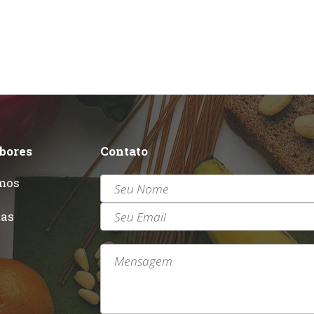
abores
Contato
mos
r
tas