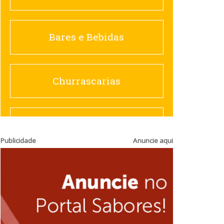
Churrascarias
Bares e Bebidas
Comida saudável
Churrascarias
Contemporânea
Comida saudável
Publicidade
Anuncie aqui
Doceria
Hamburguerias e
Sanduicherias
Espanhola