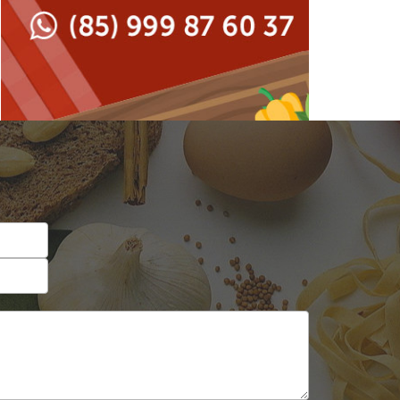
Japonesa e Oriental
Francesa
Lanchonetes
Hamburguerias e
Sanduicherias
Massas
Internacional
Padarias e Confeitarias
Japonesa e Oriental
Peixes e Frutos do Mar
Lanchonetes
Pizzarias