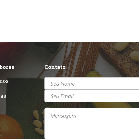
abores
Contato
mos
r
tas