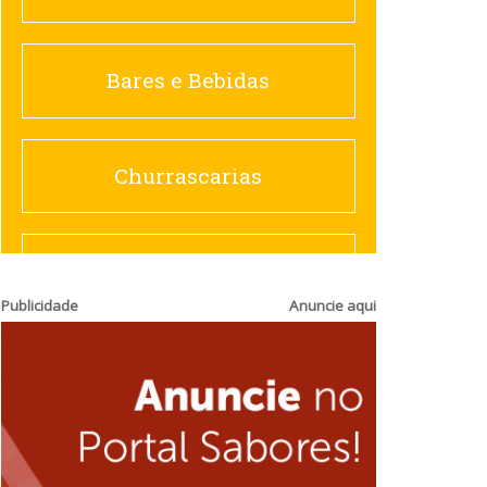
Churrascarias
Bares e Bebidas
Comida saudável
Churrascarias
Contemporânea
Comida saudável
Publicidade
Anuncie aqui
Doceria
Hamburguerias e
Sanduicherias
Espanhola