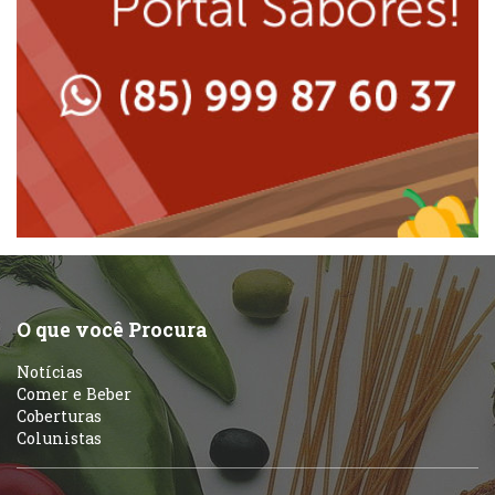
Lanchonetes
Padarias e Confeitarias
Massas
Peixes e Frutos do Mar
Padarias e Confeitarias
Pizzarias
Peixes e Frutos do Mar
Portuguesa
Pizzarias
Sobremesas e sorvetes
O que você Procura
Portuguesa
Notícias
Variados
Comer e Beber
Coberturas
Self-service
Colunistas