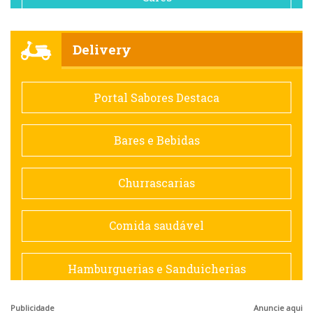
Churrascarias
Delivery
Comida saudável
Portal Sabores Destaca
Contemporânea
Bares e Bebidas
Doceria
Churrascarias
Espanhola
Comida saudável
Francesa
Hamburguerias e Sanduicherias
Hamburguerias e Sanduicherias
Publicidade
Anuncie aqui
Japonesa e Oriental