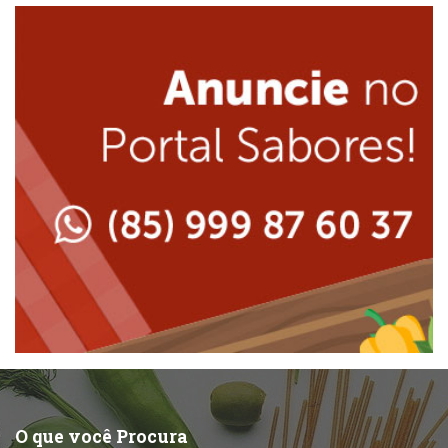
Internacional
Lanchonetes
Japonesa e Oriental
Massas
Lanchonetes
Padarias e Confeitarias
Massas
Peixes e Frutos do Mar
Padarias e Confeitarias
Pizzarias
Peixes e Frutos do Mar
Portuguesa
Pizzarias
Sobremesas e sorvetes
O que você Procura