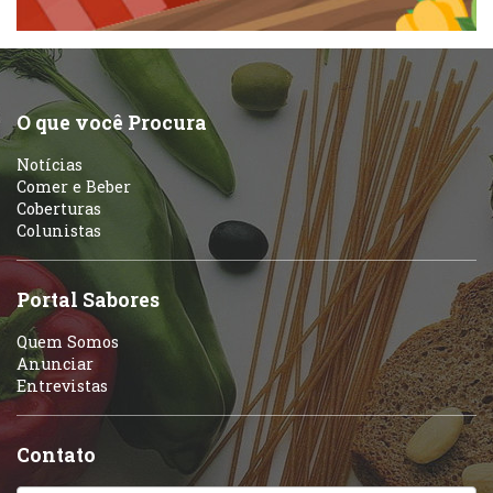
Peixes e Frutos do Mar
Portuguesa
Pizzarias
Sobremesas e sorvetes
O que você Procura
Portuguesa
Notícias
Variados
Comer e Beber
Coberturas
Self-service
Colunistas
Sobremesas e sorvetes
Portal Sabores
Quem Somos
Anunciar
Entrevistas
Contato