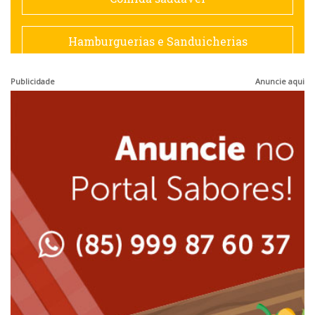
Francesa
Hamburguerias e Sanduicherias
Hamburguerias e Sanduicherias
Publicidade
Anuncie aqui
Japonesa e Oriental
Internacional
Lanchonetes
Japonesa e Oriental
Massas
Lanchonetes
Padarias e Confeitarias
Massas
Peixes e Frutos do Mar
Padarias e Confeitarias
Pizzarias