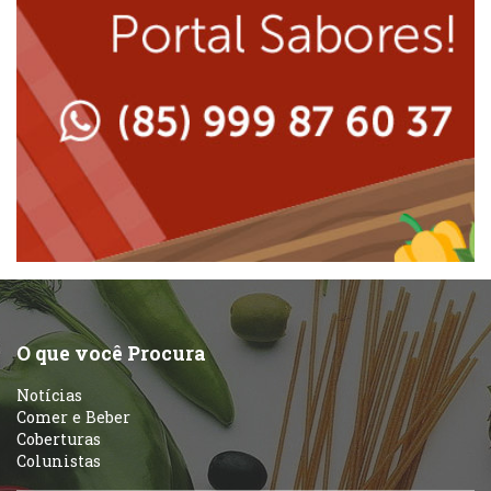
Massas
Lanchonetes
Padarias e Confeitarias
Massas
Peixes e Frutos do Mar
Padarias e Confeitarias
Pizzarias
Peixes e Frutos do Mar
Portuguesa
Pizzarias
Sobremesas e sorvetes
O que você Procura
Portuguesa
Notícias
Variados
Comer e Beber
Coberturas
Self-service
Colunistas