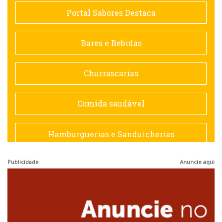
Comida saudável
Portal Sabores Destaca
Contemporânea
Bares e Bebidas
Doceria
Churrascarias
Espanhola
Comida saudável
Francesa
Hamburguerias e Sanduicherias
Hamburguerias e Sanduicherias
Publicidade
Anuncie aqui
Japonesa e Oriental
Internacional
Lanchonetes
Japonesa e Oriental