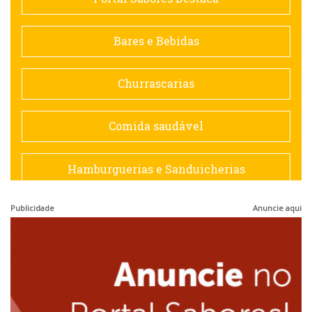
Contemporânea
Bares e Bebidas
Doceria
Churrascarias
Espanhola
Comida saudável
Francesa
Hamburguerias e Sanduicherias
Hamburguerias e Sanduicherias
Publicidade
Anuncie aqui
Japonesa e Oriental
Internacional
Lanchonetes
Japonesa e Oriental
Massas