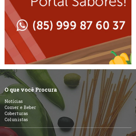
Lanchonetes
Padarias e Confeitarias
Massas
Peixes e Frutos do Mar
Padarias e Confeitarias
Pizzarias
Peixes e Frutos do Mar
Portuguesa
Pizzarias
Sobremesas e sorvetes
O que você Procura
Portuguesa
Notícias
Variados
Comer e Beber
Coberturas
Self-service
Colunistas
Sobremesas e sorvetes