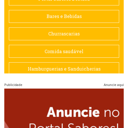
Contemporânea
Bares e Bebidas
Doceria
Churrascarias
Espanhola
Comida saudável
Francesa
Hamburguerias e Sanduicherias
Hamburguerias e Sanduicherias
Publicidade
Anuncie aqui
Japonesa e Oriental
Internacional
Lanchonetes
Japonesa e Oriental
Massas