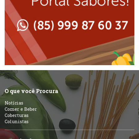
Lanchonetes
Padarias e Confeitarias
Massas
Peixes e Frutos do Mar
Padarias e Confeitarias
Pizzarias
Peixes e Frutos do Mar
Portuguesa
Pizzarias
Sobremesas e sorvetes
O que você Procura
Portuguesa
Notícias
Variados
Comer e Beber
Coberturas
Self-service
Colunistas
Sobremesas e sorvetes