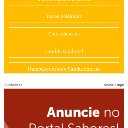
Contemporânea
Bares e Bebidas
Doceria
Churrascarias
Espanhola
Comida saudável
Francesa
Hamburguerias e Sanduicherias
Hamburguerias e Sanduicherias
Publicidade
Anuncie aqui
Japonesa e Oriental
Internacional
Lanchonetes
Japonesa e Oriental
Massas