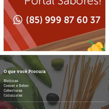
Lanchonetes
Padarias e Confeitarias
Massas
Peixes e Frutos do Mar
Padarias e Confeitarias
Pizzarias
Peixes e Frutos do Mar
Portuguesa
Pizzarias
Sobremesas e sorvetes
O que você Procura
Portuguesa
Notícias
Variados
Comer e Beber
Coberturas
Self-service
Colunistas
Sobremesas e sorvetes