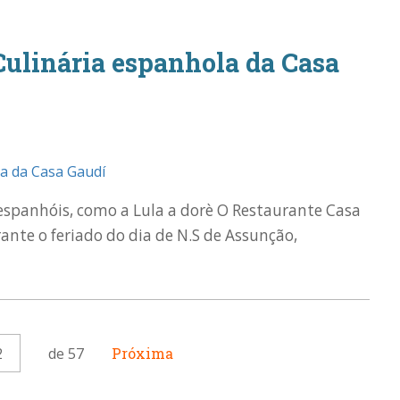
 Culinária espanhola da Casa
espanhóis, como a Lula a dorè O Restaurante Casa
te o feriado do dia de N.S de Assunção,
2
de 57
Próxima