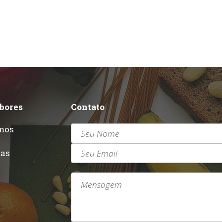
abores
Contato
mos
r
tas