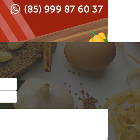
Japonesa e Oriental
Francesa
Lanchonetes
Hamburguerias e
Sanduicherias
Massas
Internacional
Padarias e Confeitarias
Japonesa e Oriental
Peixes e Frutos do Mar
Lanchonetes
Pizzarias