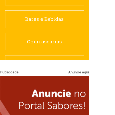
Churrascarias
Bares e Bebidas
Comida saudável
Churrascarias
Contemporânea
Comida saudável
Publicidade
Anuncie aqui
Doceria
Hamburguerias e
Sanduicherias
Espanhola