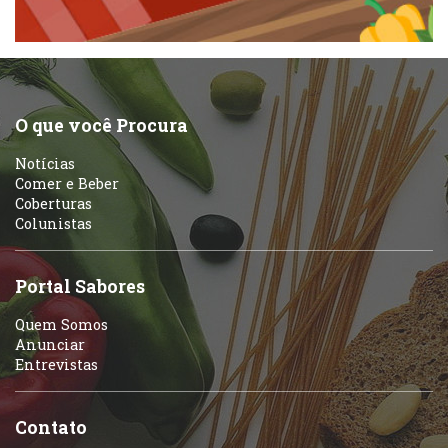
Peixes e Frutos do Mar
Portuguesa
Pizzarias
Sobremesas e sorvetes
O que você Procura
Portuguesa
Notícias
Variados
Comer e Beber
Coberturas
Self-service
Colunistas
Sobremesas e sorvetes
Portal Sabores
Quem Somos
Anunciar
Entrevistas
Contato