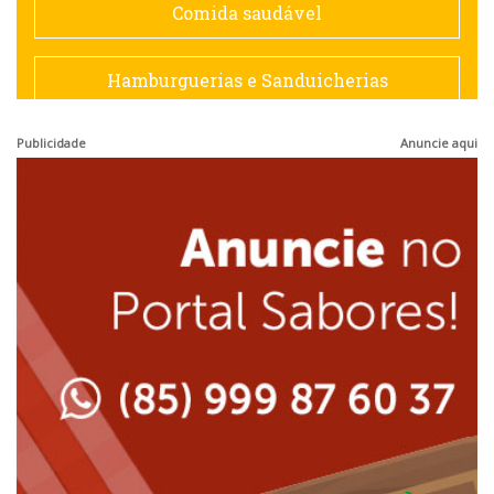
Comida saudável
Francesa
Hamburguerias e Sanduicherias
Hamburguerias e Sanduicherias
Publicidade
Anuncie aqui
Japonesa e Oriental
Internacional
Lanchonetes
Japonesa e Oriental
Massas
Lanchonetes
Padarias e Confeitarias
Massas
Peixes e Frutos do Mar
Padarias e Confeitarias
Pizzarias