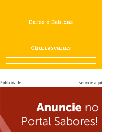
Churrascarias
Bares e Bebidas
Comida saudável
Churrascarias
Contemporânea
Comida saudável
Publicidade
Anuncie aqui
Doceria
Hamburguerias e
Sanduicherias
Espanhola