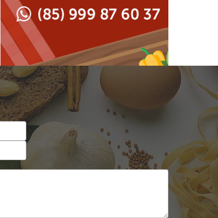
Japonesa e Oriental
Francesa
Lanchonetes
Hamburguerias e
Sanduicherias
Massas
Internacional
Padarias e Confeitarias
Japonesa e Oriental
Peixes e Frutos do Mar
Lanchonetes
Pizzarias