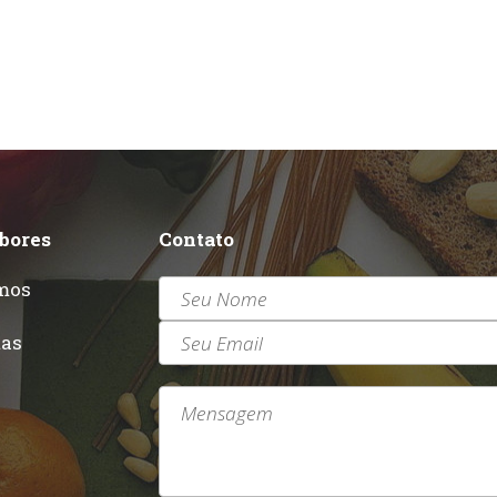
abores
Contato
mos
r
tas