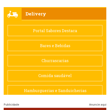
Churrascarias
Delivery
Comida saudável
Portal Sabores Destaca
Contemporânea
Bares e Bebidas
Doceria
Churrascarias
Espanhola
Comida saudável
Francesa
Hamburguerias e Sanduicherias
Hamburguerias e Sanduicherias
Publicidade
Anuncie aqui
Japonesa e Oriental