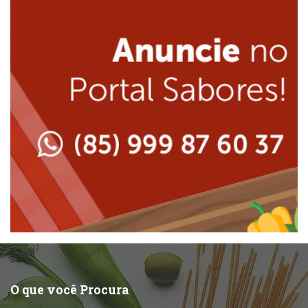
Internacional
Lanchonetes
Japonesa e Oriental
Massas
Lanchonetes
Padarias e Confeitarias
Massas
Peixes e Frutos do Mar
Padarias e Confeitarias
Pizzarias
Peixes e Frutos do Mar
Portuguesa
Pizzarias
Sobremesas e sorvetes
O que você Procura