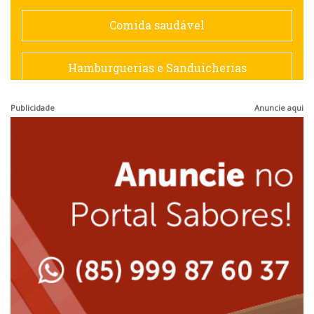
Espanhola
Comida saudável
Francesa
Hamburguerias e Sanduicherias
Hamburguerias e Sanduicherias
Publicidade
Anuncie aqui
Japonesa e Oriental
Internacional
Lanchonetes
Japonesa e Oriental
Massas
Lanchonetes
Padarias e Confeitarias
Massas
Peixes e Frutos do Mar
Padarias e Confeitarias