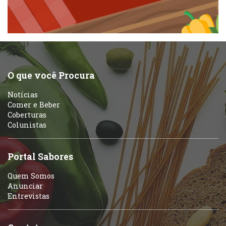
Pizzarias
Peixes e Frutos do Mar
Portuguesa
Pizzarias
Sobremesas e sorvetes
O que você Procura
Portuguesa
Notícias
Variados
Comer e Beber
Coberturas
Self-service
Colunistas
Sobremesas e sorvetes
Portal Sabores
Quem Somos
Anunciar
Entrevistas