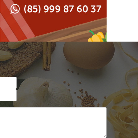
Japonesa e Oriental
Francesa
Lanchonetes
Hamburguerias e
Sanduicherias
Massas
Internacional
Padarias e Confeitarias
Japonesa e Oriental
Peixes e Frutos do Mar
Lanchonetes
Pizzarias