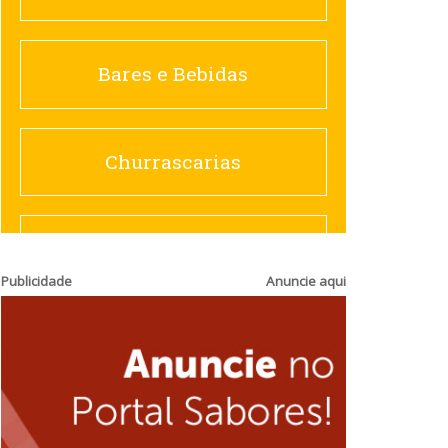
Churrascarias
Bares e Bebidas
Comida saudável
Churrascarias
Contemporânea
Comida saudável
Publicidade
Anuncie aqui
Doceria
Hamburguerias e
Sanduicherias
Espanhola