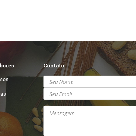
abores
Contato
mos
r
tas