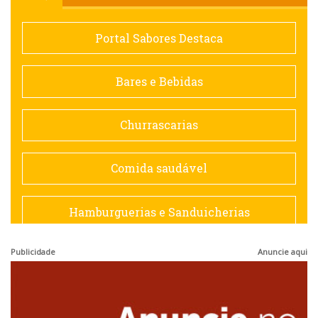
Comida saudável
Portal Sabores Destaca
Contemporânea
Bares e Bebidas
Doceria
Churrascarias
Espanhola
Comida saudável
Francesa
Hamburguerias e Sanduicherias
Hamburguerias e Sanduicherias
Publicidade
Anuncie aqui
Japonesa e Oriental
Internacional
Lanchonetes