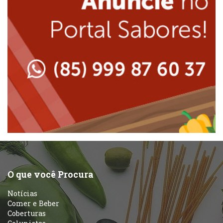
Japonesa e Oriental
Massas
Lanchonetes
Padarias e Confeitarias
Massas
Peixes e Frutos do Mar
Padarias e Confeitarias
Pizzarias
Peixes e Frutos do Mar
Portuguesa
Pizzarias
Sobremesas e sorvetes
O que você Procura
Portuguesa
Notícias
Variados
Comer e Beber
Coberturas
Self-service