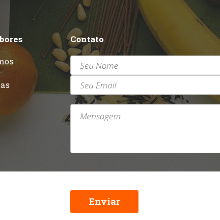
abores
Contato
mos
r
tas
Enviar