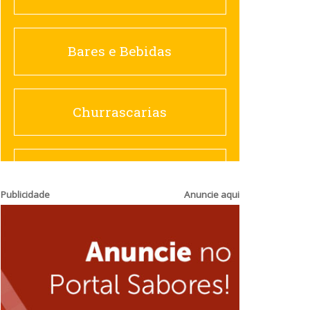
Churrascarias
Bares e Bebidas
Comida saudável
Churrascarias
Contemporânea
Comida saudável
Publicidade
Anuncie aqui
Doceria
Hamburguerias e
Sanduicherias
Espanhola