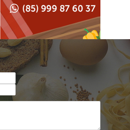
Japonesa e Oriental
Francesa
Lanchonetes
Hamburguerias e
Sanduicherias
Massas
Internacional
Padarias e Confeitarias
Japonesa e Oriental
Peixes e Frutos do Mar
Lanchonetes
Pizzarias