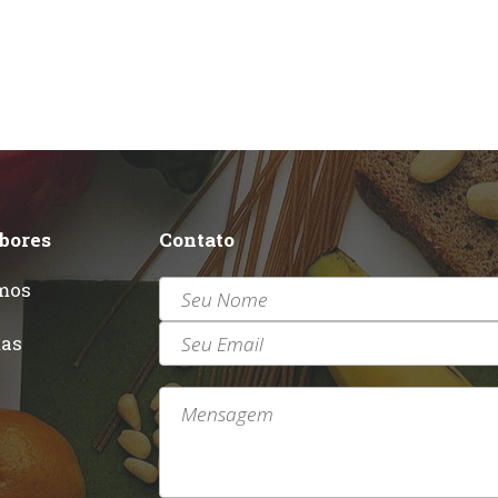
abores
Contato
mos
r
tas