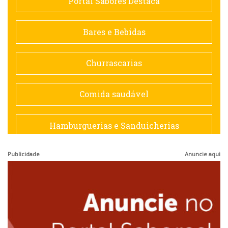
Portal Sabores Destaca
Contemporânea
Bares e Bebidas
Doceria
Churrascarias
Espanhola
Comida saudável
Francesa
Hamburguerias e Sanduicherias
Hamburguerias e Sanduicherias
Publicidade
Anuncie aqui
Japonesa e Oriental
Internacional
Lanchonetes
Japonesa e Oriental
Massas