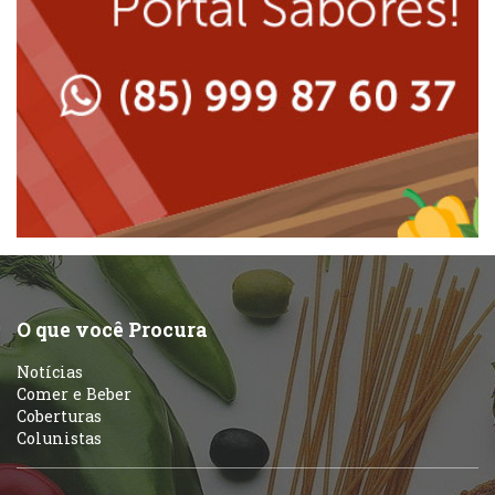
Lanchonetes
Padarias e Confeitarias
Massas
Peixes e Frutos do Mar
Padarias e Confeitarias
Pizzarias
Peixes e Frutos do Mar
Portuguesa
Pizzarias
Sobremesas e sorvetes
O que você Procura
Portuguesa
Notícias
Variados
Comer e Beber
Coberturas
Self-service
Colunistas