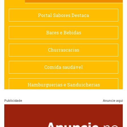
Comida saudável
Portal Sabores Destaca
Contemporânea
Bares e Bebidas
Doceria
Churrascarias
Espanhola
Comida saudável
Francesa
Hamburguerias e Sanduicherias
Hamburguerias e Sanduicherias
Publicidade
Anuncie aqui
Japonesa e Oriental
Internacional
Lanchonetes