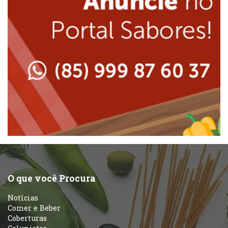
Japonesa e Oriental
Massas
Lanchonetes
Padarias e Confeitarias
Massas
Peixes e Frutos do Mar
Padarias e Confeitarias
Pizzarias
Peixes e Frutos do Mar
Portuguesa
Pizzarias
Sobremesas e sorvetes
O que você Procura
Portuguesa
Notícias
Variados
Comer e Beber
Coberturas
Self-service