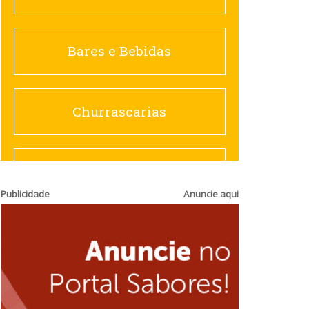
Churrascarias
Bares e Bebidas
Comida saudável
Churrascarias
Contemporânea
Comida saudável
Publicidade
Anuncie aqui
Doceria
Hamburguerias e
Sanduicherias
Espanhola