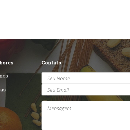
abores
Contato
mos
r
tas