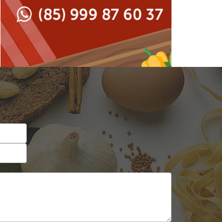
Japonesa e Oriental
Francesa
Lanchonetes
Hamburguerias e
Sanduicherias
Massas
Internacional
Padarias e Confeitarias
Japonesa e Oriental
Peixes e Frutos do Mar
Lanchonetes
Pizzarias