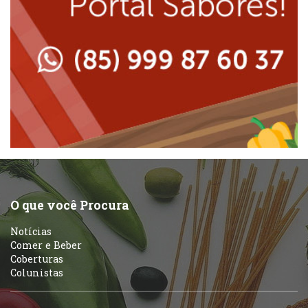
Lanchonetes
Padarias e Confeitarias
Massas
Peixes e Frutos do Mar
Padarias e Confeitarias
Pizzarias
Peixes e Frutos do Mar
Portuguesa
Pizzarias
Sobremesas e sorvetes
O que você Procura
Portuguesa
Notícias
Variados
Comer e Beber
Coberturas
Self-service
Colunistas