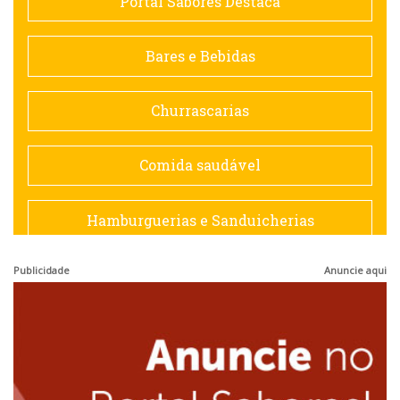
Portal Sabores Destaca
Contemporânea
Bares e Bebidas
Doceria
Churrascarias
Espanhola
Comida saudável
Francesa
Hamburguerias e Sanduicherias
Hamburguerias e Sanduicherias
Publicidade
Anuncie aqui
Japonesa e Oriental
Internacional
Lanchonetes
Japonesa e Oriental
Massas