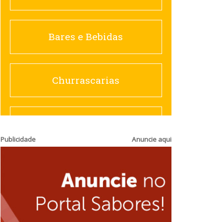
Churrascarias
Bares e Bebidas
Comida saudável
Churrascarias
Contemporânea
Comida saudável
Publicidade
Anuncie aqui
Doceria
Hamburguerias e
Sanduicherias
Espanhola