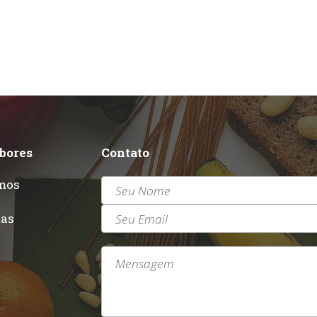
abores
Contato
mos
r
tas