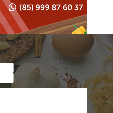
Japonesa e Oriental
Francesa
Lanchonetes
Hamburguerias e
Sanduicherias
Massas
Internacional
Padarias e Confeitarias
Japonesa e Oriental
Peixes e Frutos do Mar
Lanchonetes
Pizzarias