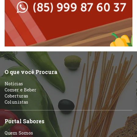
Massas
Peixes e Frutos do Mar
Padarias e Confeitarias
Pizzarias
Peixes e Frutos do Mar
Portuguesa
Pizzarias
Sobremesas e sorvetes
O que você Procura
Portuguesa
Notícias
Variados
Comer e Beber
Coberturas
Self-service
Colunistas
Sobremesas e sorvetes
Portal Sabores
Quem Somos