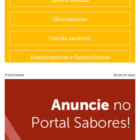
Doceria
Churrascarias
Espanhola
Comida saudável
Francesa
Hamburguerias e Sanduicherias
Hamburguerias e Sanduicherias
Publicidade
Anuncie aqui
Japonesa e Oriental
Internacional
Lanchonetes
Japonesa e Oriental
Massas
Lanchonetes
Padarias e Confeitarias