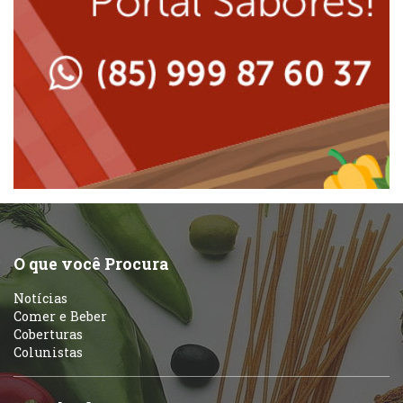
Lanchonetes
Padarias e Confeitarias
Massas
Peixes e Frutos do Mar
Padarias e Confeitarias
Pizzarias
Peixes e Frutos do Mar
Portuguesa
Pizzarias
Sobremesas e sorvetes
O que você Procura
Portuguesa
Notícias
Variados
Comer e Beber
Coberturas
Self-service
Colunistas
Sobremesas e sorvetes