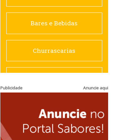
Churrascarias
Bares e Bebidas
Comida saudável
Churrascarias
Contemporânea
Comida saudável
Publicidade
Anuncie aqui
Doceria
Hamburguerias e
Sanduicherias
Espanhola