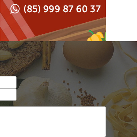
Japonesa e Oriental
Francesa
Lanchonetes
Hamburguerias e
Sanduicherias
Massas
Internacional
Padarias e Confeitarias
Japonesa e Oriental
Peixes e Frutos do Mar
Lanchonetes
Pizzarias