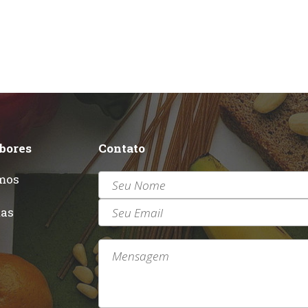
abores
Contato
mos
r
tas