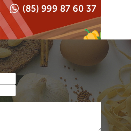
Japonesa e Oriental
Francesa
Lanchonetes
Hamburguerias e
Sanduicherias
Massas
Internacional
Padarias e Confeitarias
Japonesa e Oriental
Peixes e Frutos do Mar
Lanchonetes
Pizzarias