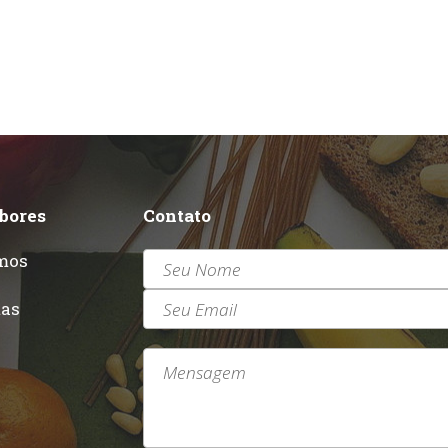
abores
Contato
mos
r
tas