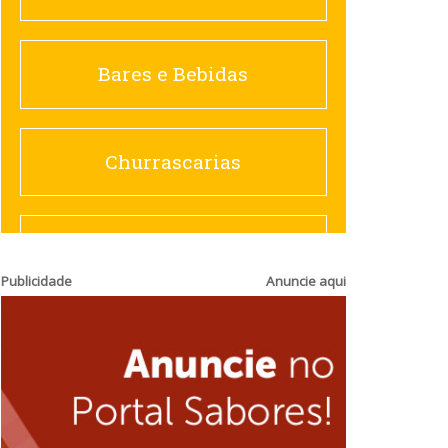
Churrascarias
Bares e Bebidas
Comida saudável
Churrascarias
Contemporânea
Comida saudável
Publicidade
Anuncie aqui
Doceria
Hamburguerias e
Sanduicherias
Espanhola