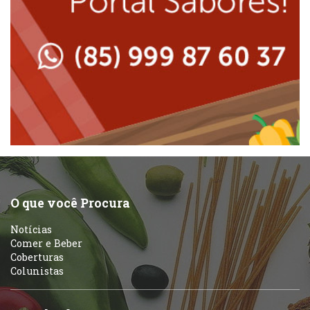
Lanchonetes
Padarias e Confeitarias
Massas
Peixes e Frutos do Mar
Padarias e Confeitarias
Pizzarias
Peixes e Frutos do Mar
Portuguesa
Pizzarias
Sobremesas e sorvetes
O que você Procura
Portuguesa
Notícias
Variados
Comer e Beber
Coberturas
Self-service
Colunistas
Sobremesas e sorvetes