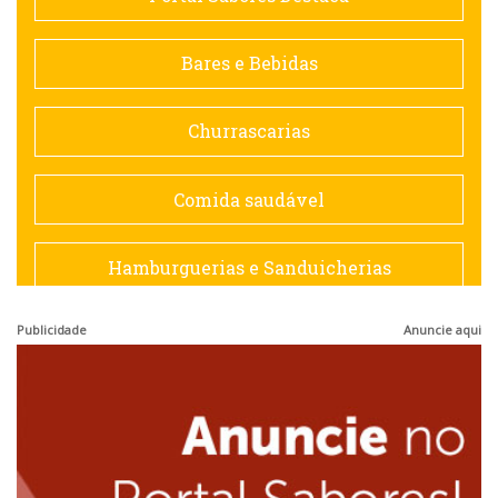
Contemporânea
Bares e Bebidas
Doceria
Churrascarias
Espanhola
Comida saudável
Francesa
Hamburguerias e Sanduicherias
Hamburguerias e Sanduicherias
Publicidade
Anuncie aqui
Japonesa e Oriental
Internacional
Lanchonetes
Japonesa e Oriental
Massas