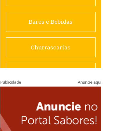
Churrascarias
Bares e Bebidas
Comida saudável
Churrascarias
Contemporânea
Comida saudável
Publicidade
Anuncie aqui
Doceria
Hamburguerias e
Sanduicherias
Espanhola