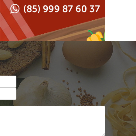
Japonesa e Oriental
Francesa
Lanchonetes
Hamburguerias e
Sanduicherias
Massas
Internacional
Padarias e Confeitarias
Japonesa e Oriental
Peixes e Frutos do Mar
Lanchonetes
Pizzarias