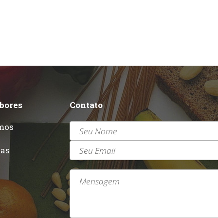
abores
Contato
mos
r
tas