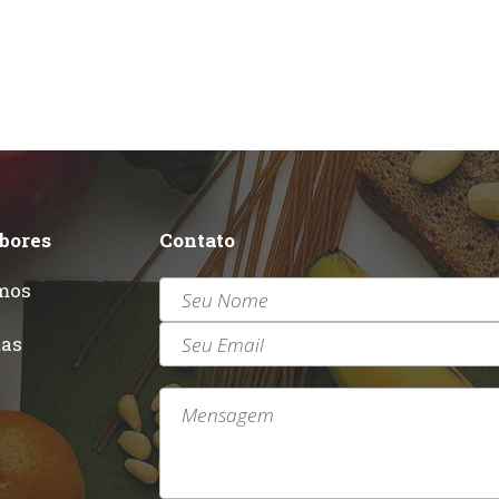
abores
Contato
mos
r
tas