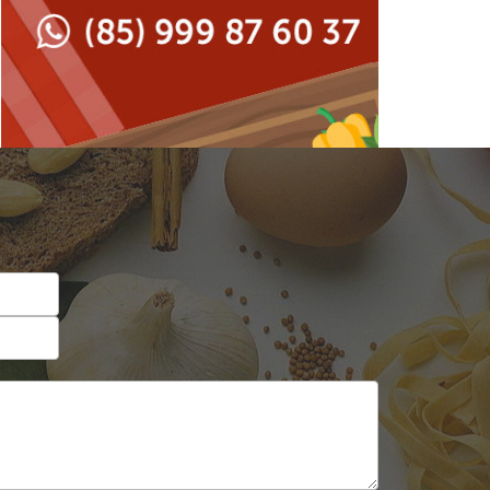
Japonesa e Oriental
Francesa
Lanchonetes
Hamburguerias e
Sanduicherias
Massas
Internacional
Padarias e Confeitarias
Japonesa e Oriental
Peixes e Frutos do Mar
Lanchonetes
Pizzarias