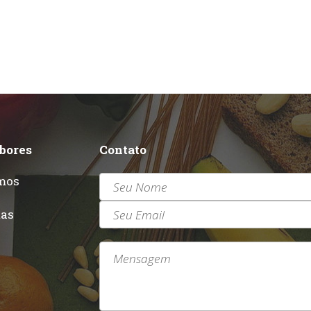
abores
Contato
mos
r
tas