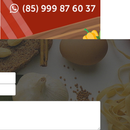
Japonesa e Oriental
Francesa
Lanchonetes
Hamburguerias e
Sanduicherias
Massas
Internacional
Padarias e Confeitarias
Japonesa e Oriental
Peixes e Frutos do Mar
Lanchonetes
Pizzarias