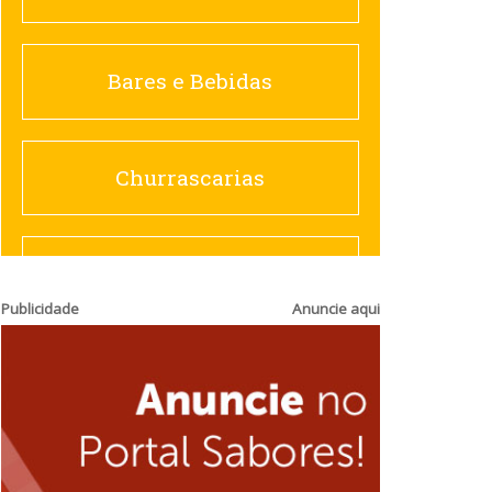
Churrascarias
Bares e Bebidas
Comida saudável
Churrascarias
Contemporânea
Comida saudável
Publicidade
Anuncie aqui
Doceria
Hamburguerias e
Sanduicherias
Espanhola