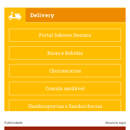
Churrascarias
Delivery
Comida saudável
Portal Sabores Destaca
Contemporânea
Bares e Bebidas
Doceria
Churrascarias
Espanhola
Comida saudável
Francesa
Hamburguerias e Sanduicherias
Hamburguerias e Sanduicherias
Publicidade
Anuncie aqui
Japonesa e Oriental