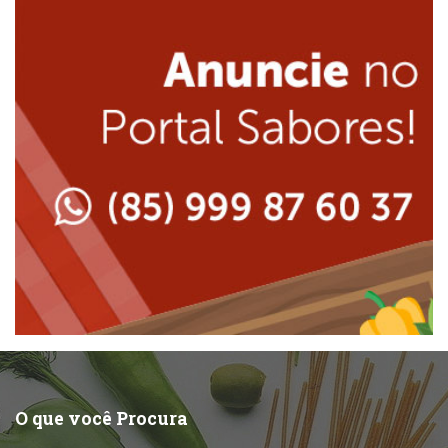
Internacional
Lanchonetes
Japonesa e Oriental
Massas
Lanchonetes
Padarias e Confeitarias
Massas
Peixes e Frutos do Mar
Padarias e Confeitarias
Pizzarias
Peixes e Frutos do Mar
Portuguesa
Pizzarias
Sobremesas e sorvetes
O que você Procura
Portuguesa