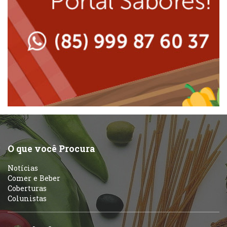
Lanchonetes
Padarias e Confeitarias
Massas
Peixes e Frutos do Mar
Padarias e Confeitarias
Pizzarias
Peixes e Frutos do Mar
Portuguesa
Pizzarias
Sobremesas e sorvetes
O que você Procura
Portuguesa
Notícias
Variados
Comer e Beber
Coberturas
Self-service
Colunistas
Sobremesas e sorvetes