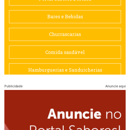
Contemporânea
Bares e Bebidas
Doceria
Churrascarias
Espanhola
Comida saudável
Francesa
Hamburguerias e Sanduicherias
Hamburguerias e Sanduicherias
Publicidade
Anuncie aqui
Japonesa e Oriental
Internacional
Lanchonetes
Japonesa e Oriental
Massas